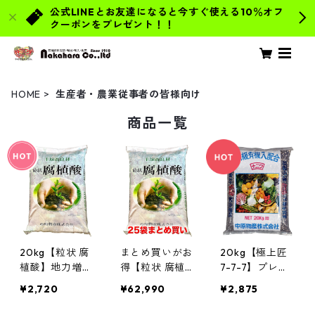
公式LINEとお友達になると今すぐ使える10％オフ
クーポンをプレゼント！！
HOME
生産者・農業従事者の皆様向け
商品一覧
20kg【粒状 腐
まとめ買いがお
20kg【極上匠
植酸】地力増
得【粒状 腐植
7-7-7】プレミ
進・省力化 プ
酸】地力増進・
アム有機入り肥
¥2,720
¥62,990
¥2,875
ロ農家愛用 土
省力化 プロ農
料 厳選素材ブ
壌改良材 肥料
家愛用 土壌改
レンド (魚かす