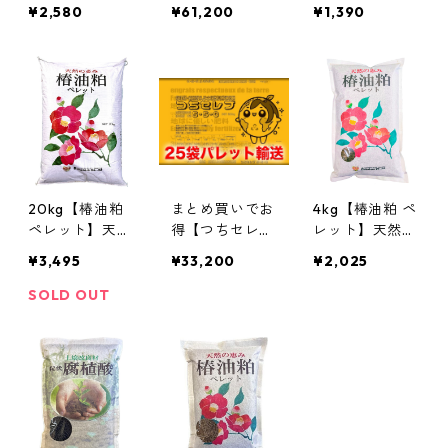
4Mg1】発酵酒
大吟醸 7-4-4M
酵ぼかし肥料
¥2,580
¥61,200
¥1,390
粕入り有機肥料
g1】発酵酒粕入
微生物＆腐植酸
旨味・甘みを引
り有機肥料 旨
20% 野菜・園
き出す 魚粕 骨
味・甘みを引き
芸用
粉配合 野菜 果
出す 魚粕 骨粉
樹 花 園芸用 高
配合 野菜 果樹
性能な元肥・追
花 園芸用 高性
肥
能な元肥・追肥
20kg【椿油粕
まとめ買いでお
4kg【椿油粕 ペ
ペレット】天然
得【つちセレブ
レット】天然サ
サポニン純粋天
5-5-0】発酵ぼ
ポニン純粋天然
¥3,495
¥33,200
¥2,025
然有機肥料 プ
かし肥料 微生
有機肥料 プロ
ロ農家愛用 散
物＆腐植酸20%
農家愛用 散布
SOLD OUT
布しやすい粒状
野菜・園芸用
しやすい粒状タ
タイプ 野菜 果
イプ 野菜 果樹
樹 芝生の土壌
芝生の土壌管理
管理に
に