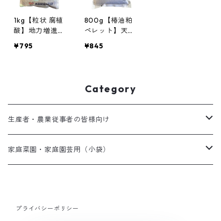
1kg【粒状 腐植
800g【椿油粕
酸】地力増進・
ペレット】天然
省力化 プロ農
サポニン純粋天
¥795
¥845
家愛用 土壌改
然有機肥料 プ
良材 肥料効率
ロ農家愛用 散
アップ 根張り
布しやすい粒状
促進 団粒構造
タイプ 野菜 果
Category
の形成 菜園 果
樹 芝生の土壌
樹 花の土づく
管理に
りに
生産者・農業従事者の皆様向け
粗配合肥料
家庭菜園・家庭園芸用（小袋）
ペレット肥料
美味しい果物や野菜を作りたい
土壌改良剤
屋内で育てている観葉植物向け
プライバシーポリシー