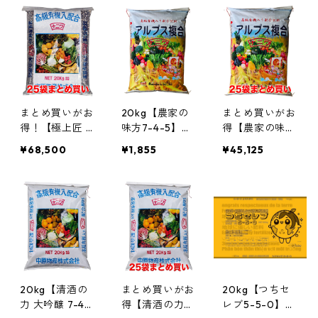
効率アップ 根
良材 肥料効率
カニガラ 発酵
張り促進 団粒
アップ 根張り
酒粕 アミノ酸
構造の形成 菜
促進 団粒構造
腐植酸) 美味し
園 果樹 花の土
の形成 菜園 果
い野菜づくりと
づくりに
樹 花の土づく
土壌改善に
りに(20kg*25)
まとめ買いがお
20kg【農家の
まとめ買いがお
得！【極上匠 7
味方7-4-5】肥
得【農家の味方
-7-7 】プレミ
料価格高騰対策
7-4-5】肥料価
¥68,500
¥1,855
¥45,125
アム有機入り肥
に！土づくりと
格高騰対策に！
料 厳選素材ブ
旨味アップを同
土づくりと旨味
レンド (魚かす
時に！腐植酸約
アップを同時
カニガラ 発酵
10%配合・有機
に！腐植酸約1
酒粕 アミノ酸
入りハイブリッ
0%配合・有機
腐植酸) 美味し
ド肥料
入りハイブリッ
い野菜づくりと
ド肥料（20kg×
土壌改善に（2
25袋）
0kg×25袋）
20kg【清酒の
まとめ買いがお
20kg【つちセ
力 大吟醸 7-4-
得【清酒の力
レブ5-5-0】発