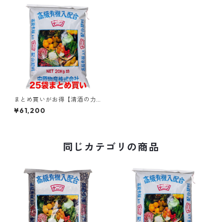
まとめ買いがお得【清酒の力
大吟醸 7-4-4Mg1】発酵酒粕
¥61,200
入り有機肥料 旨味・甘みを引
き出す 魚粕 骨粉配合 野菜 果
樹 花 園芸用 高性能な元肥・追
肥
同じカテゴリの商品