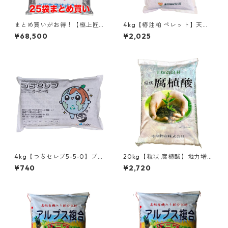
まとめ買いがお得！【極上匠 7
4kg【椿油粕 ペレット】天然
-7-7 】プレミアム有機入り肥
サポニン純粋天然有機肥料 プ
¥68,500
¥2,025
料 厳選素材ブレンド (魚かす
ロ農家愛用 散布しやすい粒状
カニガラ 発酵酒粕 アミノ酸 腐
タイプ 野菜 果樹 芝生の土壌管
植酸) 美味しい野菜づくりと土
理に
壌改善に（20kg×25袋）
4kg【つちセレブ5-5-0】プロ
20kg【粒状 腐植酸】地力増
の土づくりを家庭菜園でも！
進・省力化 プロ農家愛用 土壌
¥740
¥2,720
発酵ぼかし肥料 微生物＆腐植
改良材 肥料効率アップ 根張り
酸20% 野菜・園芸用
促進 団粒構造の形成 菜園 果樹
花の土づくりに