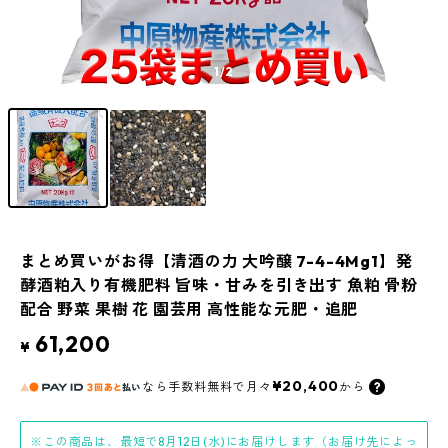
1
/2
まとめ買いがお得【清酒の力 大吟醸 7-4-4Mg1】発
酵酒粕入り有機肥料 旨味・甘みを引き出す 魚粕 骨粉
配合 野菜 果樹 花 園芸用 高性能な元肥・追肥
61,200
¥
¥20,400
なら
手数料無料で
月々
から
※この商品は、最短で8月12日(水)にお届けします（お届け先によっ