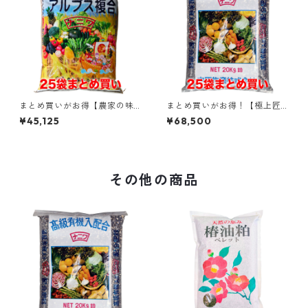
まとめ買いがお得【農家の味
まとめ買いがお得！【極上匠 7
方7-4-5】肥料価格高騰対策
-7-7 】プレミアム有機入り肥
¥45,125
¥68,500
に！土づくりと旨味アップを
料 厳選素材ブレンド (魚かす
同時に！腐植酸約10%配合・有
カニガラ 発酵酒粕 アミノ酸 腐
機入りハイブリッド肥料（20k
植酸) 美味しい野菜づくりと土
g×25袋）
壌改善に（20kg×25袋）
その他の商品