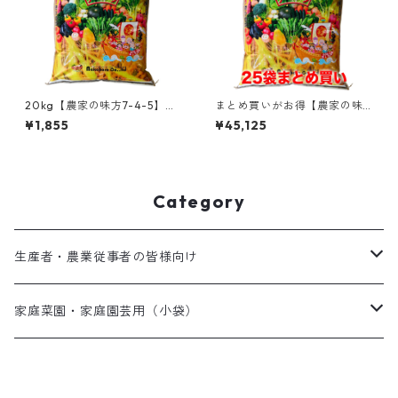
20kg【農家の味方7-4-5】肥
まとめ買いがお得【農家の味
料価格高騰対策に！土づくり
方7-4-5】肥料価格高騰対策
¥1,855
¥45,125
と旨味アップを同時に！腐植
に！土づくりと旨味アップを
酸約10%配合・有機入りハイブ
同時に！腐植酸約10%配合・有
リッド肥料
機入りハイブリッド肥料（20k
g×25袋）
Category
生産者・農業従事者の皆様向け
粗配合肥料
家庭菜園・家庭園芸用（小袋）
ペレット肥料
美味しい果物や野菜を作りたい