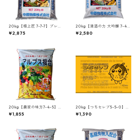
20kg【極上匠 7-7-7】プレミ
20kg【清酒の力 大吟醸 7-4-
アム有機入り肥料 厳選素材ブ
4Mg1】発酵酒粕入り有機肥料
¥2,875
¥2,580
レンド (魚かす カニガラ 発酵
旨味・甘みを引き出す 魚粕 骨
酒粕 アミノ酸 腐植酸) 美味し
粉配合 野菜 果樹 花 園芸用 高
い野菜づくりと土壌改善に
性能な元肥・追肥
20kg【農家の味方7-4-5】肥
20kg【つちセレブ5-5-0】発
料価格高騰対策に！土づくり
酵ぼかし肥料 微生物＆腐植酸2
¥1,855
¥1,390
と旨味アップを同時に！腐植
0% 野菜・園芸用
酸約10%配合・有機入りハイブ
リッド肥料