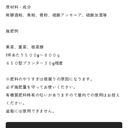
原材料・成分
発酵酒粕、魚粕、骨粉、硫酸アンモニア、硫酸加里等
施肥例
果菜、葉菜、根菜類
1坪あたり５００g〜８００ｇ
６５０型プランター３０g程度
※肥料のやりすぎは根腐りの原因になります。
必ず施肥量を守ってお使いください。
有機質肥料特有の匂いがありますので屋内での使用はお控え
ください。
盆栽には使用できません。