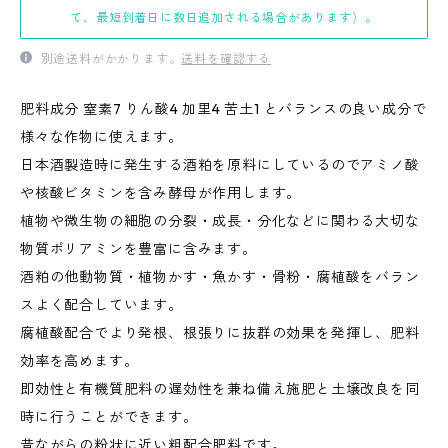
て、最短到着日に数日追加される場合があります）。
別途送料がかかります。
送料を確認する
肥料成分 窒素7 りん酸4 加里4 苦土1 とバランスの良い成分で
様々な作物に使えます。
日本酒製造時に発生する酒粕を原料にしているのでアミノ酸
や核酸ビタミンを含み酵母が作用します。
植物や微生物の細胞の分裂・成長・分化などに関わる大切な
物質ポリアミンを豊富に含みます。
酒粕の他動物質・植物かす・魚かす・骨粉・腐植酸をバラン
スよく配合しています。
腐植酸配合でより発根、根張りに抜群の効果を発揮し、肥料
効率を高めます。
即効性と有機質肥料の遅効性を兼ね備え施肥と土壌改良を同
時に行うことができます。
昔ながらの粉状に近い粗配合肥料です。